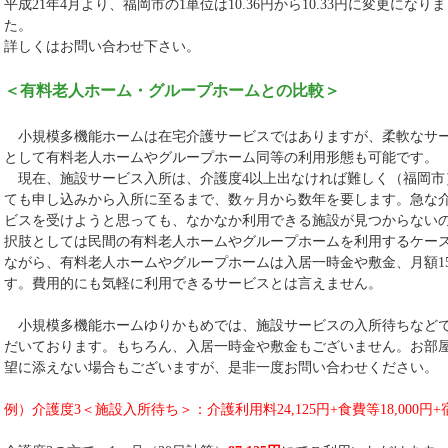
平成21年4月より、福岡市の1単位は10.36円から10.33円に変更になり
た。
詳しくはお問い合わせ下さい。
＜有料老人ホーム・グループホームとの比較＞
小規模多機能ホームは在宅介護サービスではありますが、柔軟なサ
として有料老人ホームやグループホーム同等の利用形態も可能です。
現在、施設サービス入所は、介護度4以上出なければ難しく（福岡市
ても申し込みから入所に至るまで、数ヶ月から数年を要します。急な
ビスを受けようと思っても、なかなか利用できる施設が見つからない
択肢としては民間の有料老人ホームやグループホームを利用するケー
ながら、有料老人ホームやグループホームは入居一時金や敷金、月額1
す。費用的にも気軽に利用できるサービスとは言えません。
小規模多機能ホームゆりかもめでは、施設サービスの入所待ちなど
だいております。もちろん、入居一時金や敷金もございません。お部
望に添えない場合もございますが、是非一度お問い合わせください。
例）介護度3＜施設入所待ち＞：介護利用料24,125円+食費等18,000円+宿