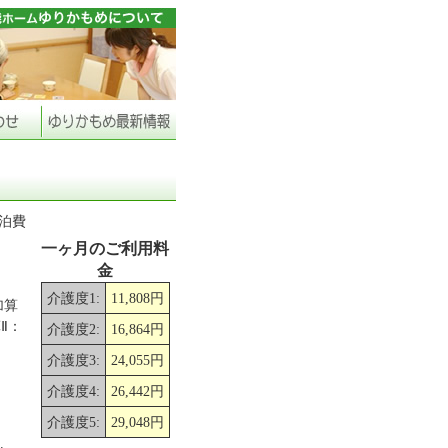
泊費
一ヶ月のご利用料
金
介護度1:
11,808円
加算
Ⅱ：
介護度2:
16,864円
介護度3:
24,055円
介護度4:
26,442円
介護度5:
29,048円