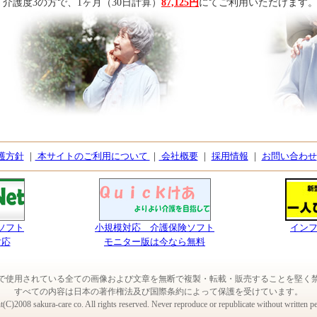
介護度3の方で、1ヶ月（30日計算）
87,125円
にてご利用いただけます
護方針
｜
本サイトのご利用について
｜
会社概要
｜
採用情報
｜
お問い合わせ
ソフト
小規模対応 介護保険ソフト
イン
対応
モニター版は今なら無料
で使用されている全ての画像および文章を無断で複製・転載・販売することを堅く
すべての内容は日本の著作権法及び国際条約によって保護を受けています。
(C)2008 sakura-care co. All rights reserved. Never reproduce or republicate without written p