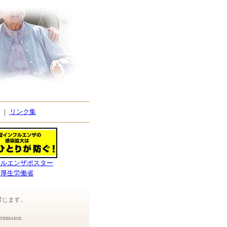
。
｜
リンク集
フルエンザポスター
厚生労働省
禁じます。
ermission.